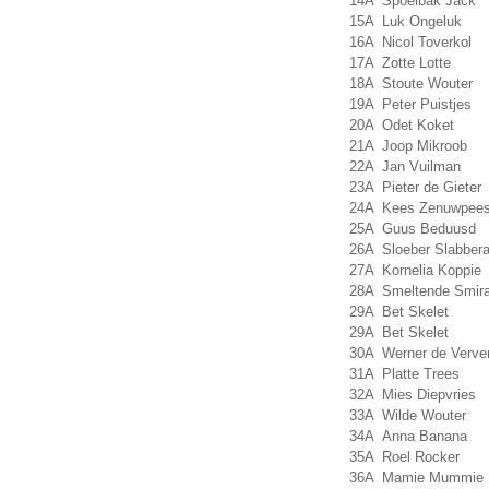
14A
Spoelbak Jack
15A
Luk Ongeluk
16A
Nicol Toverkol
17A
Zotte Lotte
18A
Stoute Wouter
19A
Peter Puistjes
20A
Odet Koket
21A
Joop Mikroob
22A
Jan Vuilman
23A
Pieter de Gieter
24A
Kees Zenuwpee
25A
Guus Beduusd
26A
Sloeber Slabbera
27A
Kornelia Koppie
28A
Smeltende Smira
29A
Bet Skelet
29A
Bet Skelet
30A
Werner de Verve
31A
Platte Trees
32A
Mies Diepvries
33A
Wilde Wouter
34A
Anna Banana
35A
Roel Rocker
36A
Mamie Mummie