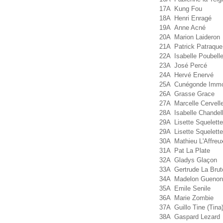
17A
Kung Fou
18A
Henri Enragé
19A
Anne Acné
20A
Marion Laideron
21A
Patrick Patraque
22A
Isabelle Poubell
23A
José Percé
24A
Hervé Enervé
25A
Cunégonde Imm
26A
Grasse Grace
27A
Marcelle Cervell
28A
Isabelle Chandel
29A
Lisette Squelette
29A
Lisette Squelette
30A
Mathieu L'Affreu
31A
Pat La Plate
32A
Gladys Glaçon
33A
Gertrude La Brut
34A
Madelon Guenon
35A
Emile Senile
36A
Marie Zombie
37A
Guillo Tine (Tina
38A
Gaspard Lezard