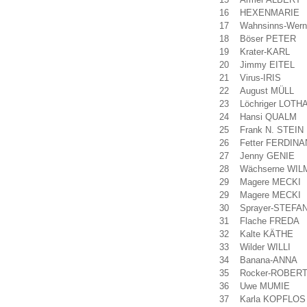
16
HEXENMARIE
17
Wahnsinns-Wern
18
Böser PETER
19
Krater-KARL
20
Jimmy EITEL
21
Virus-IRIS
22
August MÜLL
23
Löchriger LOTH
24
Hansi QUALM
25
Frank N. STEIN
26
Fetter FERDIN
27
Jenny GENIE
28
Wächserne WIL
29
Magere MECKI
29
Magere MECKI
30
Sprayer-STEFA
31
Flache FREDA
32
Kalte KÄTHE
33
Wilder WILLI
34
Banana-ANNA
35
Rocker-ROBER
36
Uwe MUMIE
37
Karla KOPFLOS