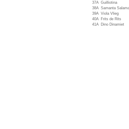
37A
Guilliotina
38A
Samanta Salama
39A
Viola Vlieg
40A
Frits de Rits
41A
Dino Dinamiet