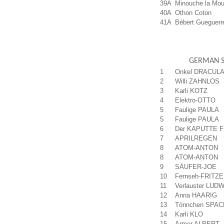
39A
Minouche la Mo
40A
Othon Coton
41A
Bébert Gueguerr
GERMAN S
1
Onkel DRACUL
2
Willi ZAHNLOS
3
Karli KOTZ
4
Elektro-OTTO
5
Faulige PAULA
5
Faulige PAULA
6
Der KAPUTTE 
7
APRILREGEN
8
ATOM-ANTON
8
ATOM-ANTON
9
SÄUFER-JOE
10
Fernseh-FRITZE
11
Verlauster LUD
12
Anna HAARIG
13
Tönnchen SPA
14
Karli KLO
15
Armer ALBERT