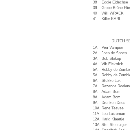
38
Eddie Eidechse
39
Grobe Brüne Fli
40
Willi WRACK
41
Killer-KARL
DUTCH S
1A
Pier Vampier
2A
Joep de Snoep
3A
Bob Slokop
4A
Vik Elektrick
5A
Robby de Zombi
5A
Robby de Zombi
6A
Stukke Luk
7A
Razende Roelan
8A
Adam Bom
8A
Adam Bom
9A
Dronken Dries
10A
Rene Teevee
11A
Lou Luizeman
12A
Harig Klaartje
13A
Stef Stofzuiger