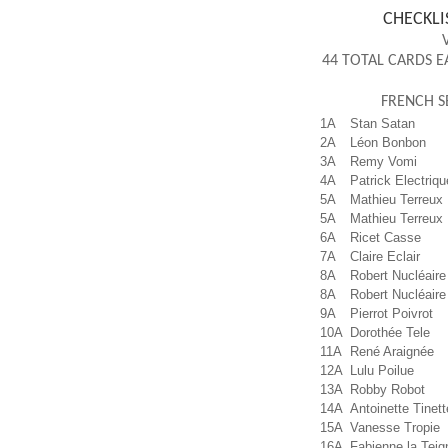
CHECKLIS
44 TOTAL CARDS E
FRENCH S
1A
Stan Satan
2A
Léon Bonbon
3A
Remy Vomi
4A
Patrick Electriqu
5A
Mathieu Terreux
5A
Mathieu Terreux
6A
Ricet Casse
7A
Claire Eclair
8A
Robert Nucléaire
8A
Robert Nucléaire
9A
Pierrot Poivrot
10A
Dorothée Tele
11A
René Araignée
12A
Lulu Poilue
13A
Robby Robot
14A
Antoinette Tinett
15A
Vanesse Tropie
16A
Fabienne la Teig